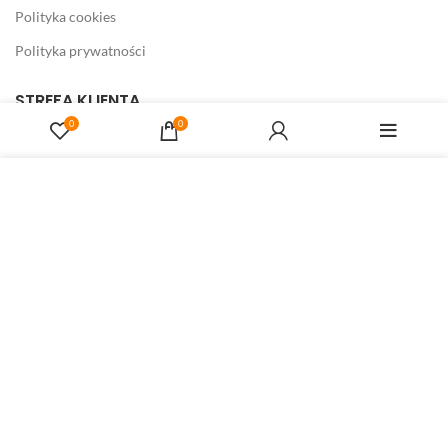
Polityka cookies
Polityka prywatności
STREFA KLIENTA
0
0
Koszyk
Zamówienie
Strona korzysta z plików cookies w celu realizacji usług i
zgodnie z
Polityką Plików Cookies
. Możesz określić warunki
Moje konto
przechowywania lub dostępu do plików cookies w Twojej
Ulubione
przeglądarce.
Porównaj produkty
ZAMKNIJ KOMUNIKAT
TECHNOLOGIESPRZEDAZY.PL
FISKOM Mariusz Kowalczyk
04-501 Warszawa, ul. Płowiecka 42
05-400 Otwock, ul. Świderska 7
NIP: 5321304002