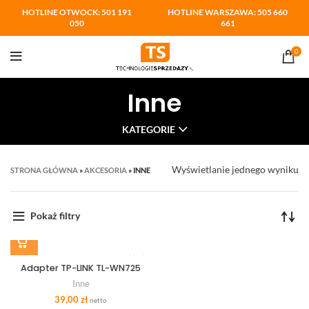
HOTLINE OTWOCK: 501 191
HOTLINE WARSZAWA: 505 660
050
661
0
Inne
KATEGORIE
Wyświetlanie jednego wyniku
STRONA GŁÓWNA
»
AKCESORIA
»
INNE
Pokaż filtry
Adapter TP-LINK TL-WN725
Inne
39,00
zł
netto