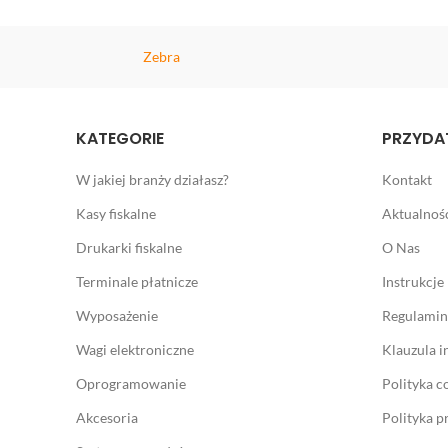
Zebra
KATEGORIE
PRZYDAT
W jakiej branży działasz?
Kontakt
Kasy fiskalne
Aktualnoś
Drukarki fiskalne
O Nas
Terminale płatnicze
Instrukcje
Wyposażenie
Regulamin
Wagi elektroniczne
Klauzula 
Oprogramowanie
Polityka c
Akcesoria
Polityka p