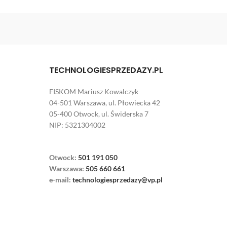
TECHNOLOGIESPRZEDAZY.PL
FISKOM Mariusz Kowalczyk
04-501 Warszawa, ul. Płowiecka 42
05-400 Otwock, ul. Świderska 7
NIP: 5321304002
Otwock:
501 191 050
Warszawa:
505 660 661
e-mail:
technologiesprzedazy@vp.pl