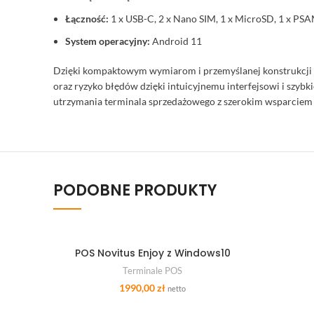
Łączność:
1 x USB-C, 2 x Nano SIM, 1 x MicroSD, 1 x PS
System operacyjny:
Android 11
Dzięki kompaktowym wymiarom i przemyślanej konstrukcji
oraz ryzyko błędów dzięki intuicyjnemu interfejsowi i sz
utrzymania terminala sprzedażowego z szerokim wsparcie
PODOBNE PRODUKTY
POS Novitus Enjoy z Windows10
DODAJ DO KOSZYKA
Terminale POS
1990,00
zł
netto