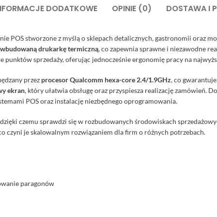
NFORMACJE DODATKOWE
OPINIE (0)
DOSTAWA I 
ie POS stworzone z myślą o sklepach detalicznych, gastronomii oraz mo
wbudowaną drukarkę termiczną
, co zapewnia sprawne i niezawodne rea
cje punktów sprzedaży, oferując jednocześnie ergonomię pracy na najwyż
apędzany przez
procesor Qualcomm hexa-core 2.4/1.9GHz
, co gwarantuje
wy ekran
, który ułatwia obsługę oraz przyspiesza realizację zamówień.
ystemami POS oraz instalację niezbędnego oprogramowania.
ji, dzięki czemu sprawdzi się w rozbudowanych środowiskach sprzedażowy
co czyni je skalowalnym rozwiązaniem dla firm o różnych potrzebach.
kowanie paragonów