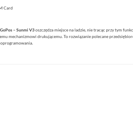
AM Card
GoPos – Sunmi V3
oszczędza miejsce na ladzie, nie tracąc przy tym funk
ybkiemu mechanizmowi drukującemu. To rozwiązanie polecane przedsiębi
m oprogramowania.