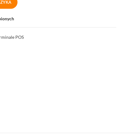
SZYKA
bionych
rminale POS