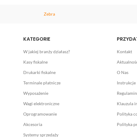
Zebra
KATEGORIE
PRZYDAT
W jakiej branży działasz?
Kontakt
Kasy fiskalne
Aktualnoś
Drukarki fiskalne
O Nas
Terminale płatnicze
Instrukcje
Wyposażenie
Regulamin
Wagi elektroniczne
Klauzula 
Oprogramowanie
Polityka c
Akcesoria
Polityka p
Systemy sprzedaży