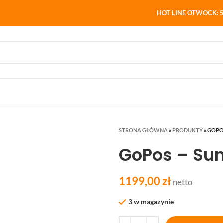
HOT LINE OTWOCK: 5
STRONA GŁÓWNA
»
PRODUKTY
»
GOPOS
GoPos – Su
1199,00
zł
netto
3 w magazynie