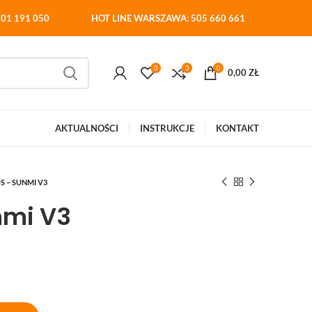
01 191 050
HOT LINE WARSZAWA: 505 660 661
0
0
0
0,00
ZŁ
AKTUALNOŚCI
INSTRUKCJE
KONTAKT
 – SUNMI V3
nmi V3