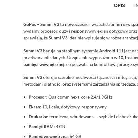
OPIS
I
GoPos – Sunmi V3
to nowoczesne i wszechstronne rozwiązan
wydajny procesor, duży i responsywny ekran dotykowy oraz
sprawiają, że
Sunmi V3
idealnie wpisuje się w różne aranża
Sunmi V3
bazuje na stabilnym systemie
Android 11
i jest n
przetwarzanie danych. Urządzenie wyposażono w
10,1-calo
pamięci wewnętrznej
, co pozwala na komfortową pracę z s
Sunmi V3
oferuje szerokie możliwości łączności i integrac
metodami płatności oraz systemami zarządzania sprzedażą, 
Procesor:
Qualcomm hexa-core 2.4/1.9GHz
Ekran:
10,1 cala, dotykowy, responsywny
Drukarka:
termiczna, wbudowana — szybkie i ciche dru
Pamięć RAM:
4 GB
Pamięć wewnętrzna:
64 GB