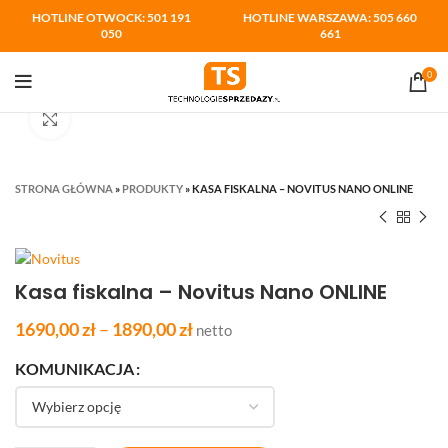
HOTLINE OTWOCK: 501 191
HOTLINE WARSZAWA: 505 660
050
661
0
Kliknij aby powiększyć
STRONA GŁÓWNA
»
PRODUKTY
»
KASA FISKALNA – NOVITUS NANO ONLINE
Kasa fiskalna – Novitus Nano ONLINE
1690,00
zł
–
1890,00
zł
netto
KOMUNIKACJA