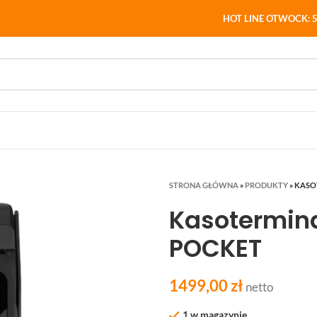
HOT LINE OTWOCK: 5
STRONA GŁÓWNA
»
PRODUKTY
»
KASO
Kasotermina
POCKET
1499,00
zł
netto
1 w magazynie