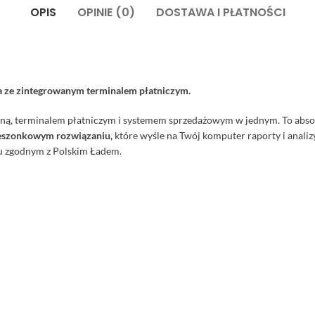
OPIS
OPINIE (0)
DOSTAWA I PŁATNOŚCI
a ze zintegrowanym terminalem płatniczym.
skalną, terminalem płatniczym i systemem sprzedażowym w jednym. To abs
ieszonkowym rozwiązaniu,
które wyśle na Twój komputer raporty i anal
pu zgodnym z Polskim Ładem.