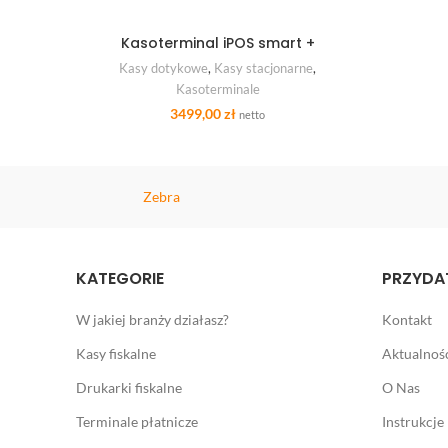
Kasoterminal iPOS smart +
DODAJ DO KOSZYKA
Kasy dotykowe
,
Kasy stacjonarne
,
Kasoterminale
3499,00
zł
netto
Zebra
KATEGORIE
PRZYDAT
W jakiej branży działasz?
Kontakt
Kasy fiskalne
Aktualnoś
Drukarki fiskalne
O Nas
Terminale płatnicze
Instrukcje