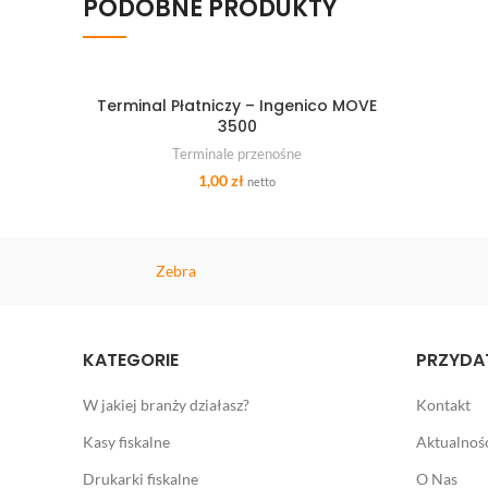
PODOBNE PRODUKTY
Terminal Płatniczy – Ingenico MOVE
DODAJ DO KOSZYKA
3500
Terminale przenośne
1,00
zł
netto
Zebra
KATEGORIE
PRZYDAT
W jakiej branży działasz?
Kontakt
Kasy fiskalne
Aktualnoś
Drukarki fiskalne
O Nas