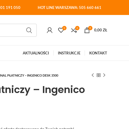
01 191 050
HOT LINE WARSZAWA: 505 660 661
0
0
0
0,00
ZŁ
AKTUALNOŚCI
INSTRUKCJE
KONTAKT
NAL PŁATNICZY – INGENICO DESK 3500
tniczy – Ingenico
mać ofertę dostosowaną do Twoich potrzeb!