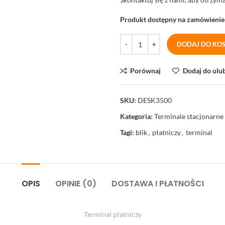
Produkt dostępny na zamówienie
DODAJ DO KO
Porównaj
Dodaj do ulu
SKU:
DESK3500
Kategoria:
Terminale stacjonarne
Tagi:
blik
,
płatniczy
,
terminal
OPIS
OPINIE (0)
DOSTAWA I PŁATNOŚCI
Terminal płatniczy