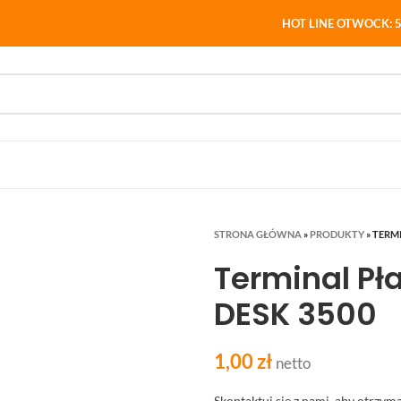
HOT LINE OTWOCK: 5
STRONA GŁÓWNA
»
PRODUKTY
»
TERMI
Terminal Pła
DESK 3500
1,00
zł
netto
Skontaktuj się z nami, aby otrzy