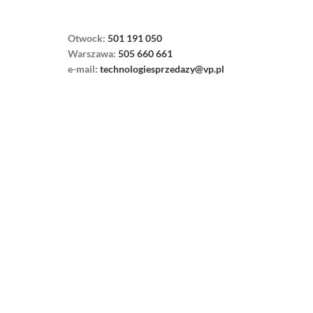
Otwock:
501 191 050
Warszawa:
505 660 661
e-mail:
technologiesprzedazy@vp.pl