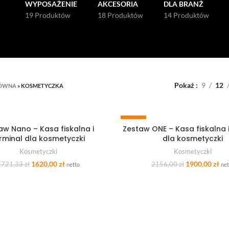
WYPOSAŻENIE
AKCESORIA
DLA BRANŻ
19 Produktów
18 Produktów
14 Produktów
Pokaż
9
12
ŁÓWNA
»
KOSMETYCZKA
-12%
aw Nano – Kasa fiskalna i
Zestaw ONE – Kasa fiskalna i
DODAJ DO KOSZYKA
DODAJ DO KOSZYKA
rminal dla kosmetyczki
dla kosmetyczki
Kosmetyczki
Kosmetyczki
Original
Current
Original
Cu
1620,00
zł
1900,00
zł
1721,33
zł
2156,00
zł
netto
net
price
price
price
pri
was:
is:
was:
is:
1721,33 zł.
1620,00 zł.
2156,00 zł.
190