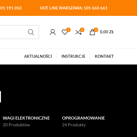
01 191 050
HOT LINE WARSZAWA: 505 660 661
0
0
0
0,00
ZŁ
AKTUALNOŚCI
INSTRUKCJE
KONTAKT
a
WAGI ELEKTRONICZNE
OPROGRAMOWANIE
20 Produktów
24 Produkty