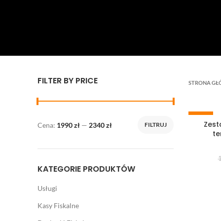
FILTER BY PRICE
STRONA G
-6%
Zest
Cena:
1990 zł
—
2340 zł
FILTRUJ
Cena
Cena
te
min.
maks.
KATEGORIE PRODUKTÓW
Usługi
Kasy Fiskalne