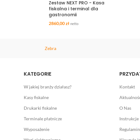
Zestaw NEXT PRO - Kasa
fiskalna i terminal dla
gastronomii
2860,00
zł
netto
Zebra
KATEGORIE
PRZYDAT
W jakiej branży działasz?
Kontakt
Kasy fiskalne
Aktualnoś
Drukarki fiskalne
O Nas
Terminale płatnicze
Instrukcje
Wyposażenie
Regulamin
Wagi elektroniczne
Klauzula 