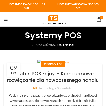
HOTLINE OTWOCK: 501 191
HOTLINE WARSZAWA: 505 660
050
661
0
Systemy POS
STRONA GŁÓWNA
»
SYSTEMY POS
SYSTEMY POS
09
Novitus POS Enjoy – Kompleksowe
PAŹ
rozwiązanie dla nowoczesnego handlu
Technologie Sprzedaży
W dzisiejszych czasach, prowadzenie działalności handlowej
wymaga dostępu do nowoczesnych narzędzi, które nie tylko
przyspieszają procesy sprzedaży, ale również zapewniają