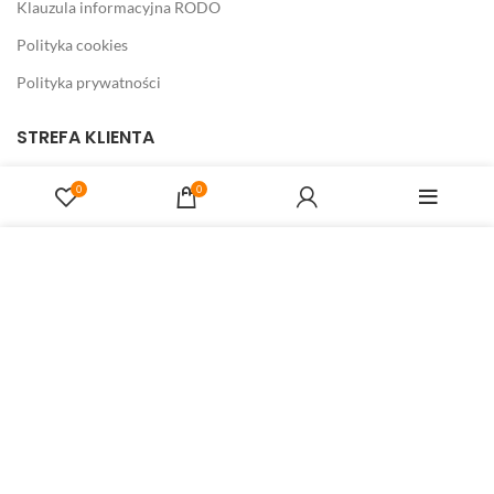
Klauzula informacyjna RODO
Polityka cookies
Polityka prywatności
STREFA KLIENTA
Koszyk
0
0
Zamówienie
Strona korzysta z plików cookies w celu realizacji usług i
Moje konto
zgodnie z
Polityką Plików Cookies
. Możesz określić warunki
Ulubione
przechowywania lub dostępu do plików cookies w Twojej
przeglądarce.
Porównaj produkty
ZAMKNIJ KOMUNIKAT
TECHNOLOGIESPRZEDAZY.PL
FISKOM Mariusz Kowalczyk
04-501 Warszawa, ul. Płowiecka 42
05-400 Otwock, ul. Świderska 7