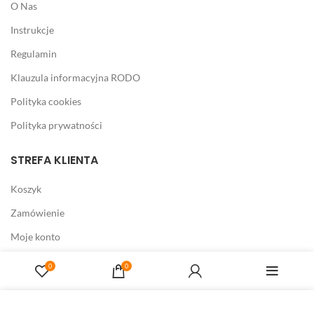
O Nas
Instrukcje
Regulamin
Klauzula informacyjna RODO
Polityka cookies
Polityka prywatności
STREFA KLIENTA
Koszyk
Zamówienie
Moje konto
Ulubione
0
0
Porównaj produkty
Strona korzysta z plików cookies w celu realizacji usług i