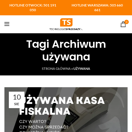
HOTLINE OTWOCK: 501 191
HOTLINE WARSZAWA: 505 660
050
661
0
Tagi Archiwum
używana
STRONA GŁÓWNA
»
UŻYWANA
10
SIE