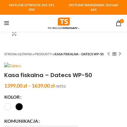
HOTLINE OTWOCK: 501 191
HOTLINE WARSZAWA: 505 660
050
661
0
Kliknij aby powiększyć
STRONA GŁÓWNA
»
PRODUKTY
»
KASA FISKALNA – DATECS WP-50
Kasa fiskalna – Datecs WP-50
1399,00
zł
–
1639,00
zł
netto
KOLOR
KOMUNIKACJA