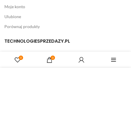
Moje konto
Ulubione
Porównaj produkty
TECHNOLOGIESPRZEDAZY.PL
FISKOM Mariusz Kowalczyk
0
0
04-501 Warszawa, ul. Płowiecka 42
05-400 Otwock, ul. Świderska 7
NIP: 5321304002
Strona korzysta z plików cookies w celu realizacji usług i
zgodnie z
Polityką Plików Cookies
. Możesz określić warunki
przechowywania lub dostępu do plików cookies w Twojej
Otwock:
501 191 050
przeglądarce.
Warszawa:
505 660 661
e-mail:
technologiesprzedazy@vp.pl
ZAMKNIJ KOMUNIKAT