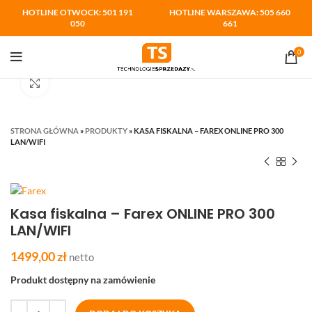
HOTLINE OTWOCK: 501 191
HOTLINE WARSZAWA: 505 660
050
661
0
Kliknij aby powiększyć
STRONA GŁÓWNA
»
PRODUKTY
»
KASA FISKALNA – FAREX ONLINE PRO 300
LAN/WIFI
Kasa fiskalna – Farex ONLINE PRO 300
LAN/WIFI
1499,00
zł
netto
Produkt dostępny na zamówienie