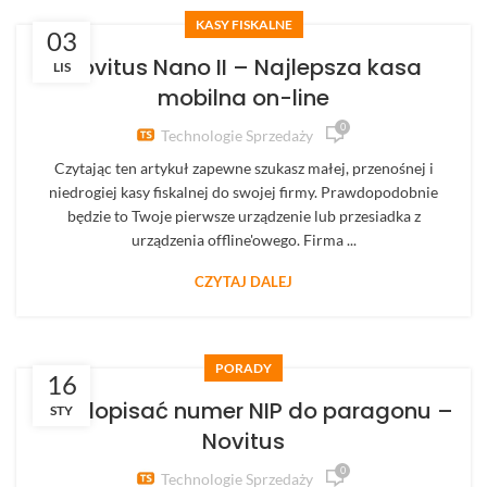
KASY FISKALNE
03
Novitus Nano II – Najlepsza kasa
LIS
mobilna on-line
0
Technologie Sprzedaży
Czytając ten artykuł zapewne szukasz małej, przenośnej i
niedrogiej kasy fiskalnej do swojej firmy. Prawdopodobnie
będzie to Twoje pierwsze urządzenie lub przesiadka z
urządzenia offline'owego. Firma ...
CZYTAJ DALEJ
PORADY
16
Jak dopisać numer NIP do paragonu –
STY
Novitus
0
Technologie Sprzedaży