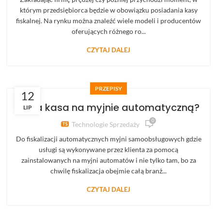
którym przedsiębiorca będzie w obowiązku posiadania kasy
fiskalnej. Na rynku można znaleźć wiele modeli i producentów
oferujących różnego ro...
CZYTAJ DALEJ
PRZEPISY
12
Jaka kasa na myjnie automatyczną?
LIP
0
Technologie Sprzedaży
Do fiskalizacji automatycznych myjni samoobsługowych gdzie
usługi są wykonywane przez klienta za pomocą
zainstalowanych na myjni automatów i nie tylko tam, bo za
chwilę fiskalizacja obejmie całą branż...
CZYTAJ DALEJ