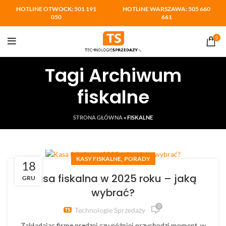
HOTLINE OTWOCK: 501 191
HOTLINE WARSZAWA: 505 660
050
661
0
Tagi Archiwum
fiskalne
STRONA GŁÓWNA
»
FISKALNE
,
KASY FISKALNE
PORADY
18
Kasa fiskalna w 2025 roku – jaką
GRU
wybrać?
0
Technologie Sprzedaży
Zakładając firmę prędzej czy później przychodzi moment, w